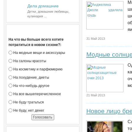
М
Дела домашние
ш
Детки, домашние любимцы,
ш
кулинария ...
о
яи
Голосование
31 Май 2013
На что вы больше всего хотите
потратиться в новом сезоне?:
На модные вещи и аксессуары
Модные солнце
На салоны красоты
О
На косметику и парфюмерию
к
На похудение, диеты
о
м
На что-нибудь другое
На все вышеперечисленное
21 Май 2013
Не буду тратьться
Новое лицо бр
Не буду, нет денег
С
т