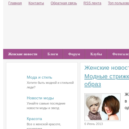
Главная
Контакты
Обратная связь
RSS лента
Топ пользов
Женские новости
Блоги
Форум
Клубы
Фотогале
Женские новос
Разделы сайта
Модные стрижк
Мода и стиль
образ
Хотите быть модной и стильной
леди?
Ж
Новости моды
в
Узнайте самые последние
од
новости моды и звезд
Красота
6 Июнь 2013
Все о женской красоте,
косметике