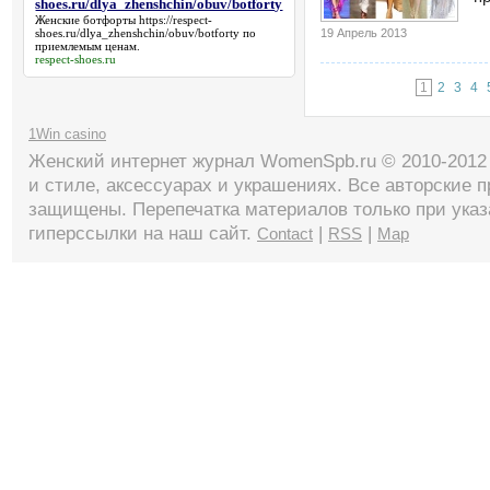
shoes.ru/dlya_zhenshchin/obuv/botforty
Женские ботфорты
https://respect-
shoes.ru/dlya_zhenshchin/obuv/botforty
по
19 Апрель 2013
приемлемым ценам.
respect-shoes.ru
1
2
3
4
1Win casino
Женский интернет журнал WomenSpb.ru © 2010-2012 
и стиле, аксессуарах и украшениях. Все авторские п
защищены. Перепечатка материалов только при указ
гиперссылки на наш сайт.
|
|
Contact
RSS
Map