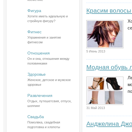
Красим волосы 
Фигура
Хотите иметь идеальную и
Х
стройную фигуру?
се
Фитнес
Упражнения и занятие
фитнесом
5 Июнь 2013
Отношения
Он и она, отношения между
половинками
Модная обувь л
Здоровье
Л
Женское, детское и мужское
м
здоровье
п
Развлечения
Отдых, путешетсвия, отпуск,
шоппинг
31 Май 2013
Свадьба
Анджелина Джо
Помолвка, свадебная
подготовка и хлопоты