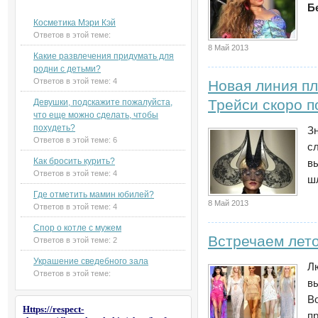
Новые темы на форуме
Б
Косметика Мэри Кэй
Ответов в этой теме:
8 Май 2013
Какие развлечения придумать для
родни с детьми?
Ответов в этой теме:
4
Новая линия п
Трейси скоро п
Девушки, подскажите пожалуйста,
что еще можно сделать, чтобы
похудеть?
З
Ответов в этой теме:
6
с
Как бросить курить?
в
Ответов в этой теме:
4
ш
Где отметить мамин юбилей?
8 Май 2013
Ответов в этой теме:
4
Спор о котле с мужем
Встречаем лето
Ответов в этой теме:
2
Украшение сведебного зала
Л
Ответов в этой теме:
в
В
Https://respect-
п