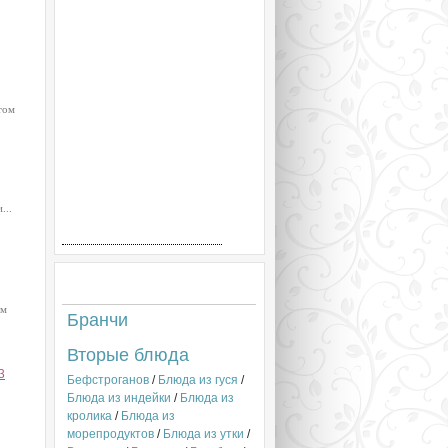
том
...
Рецепты
ом
Бранчи
Вторые блюда
3
Бефстроганов
/
Блюда из гуся
/
Блюда из индейки
/
Блюда из
кролика
/
Блюда из
морепродуктов
/
Блюда из утки
/