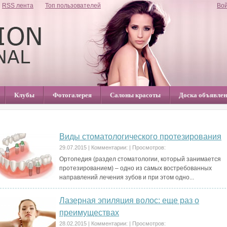
RSS лента
Топ пользователей
Во
Клубы
Фотогалерея
Салоны красоты
Доска объявле
расота, косметика, парфюм
Виды стоматологического протезирования
29.07.2015
|
Комментарии:
|
Просмотров:
Ортопедия (раздел стоматологии, который занимается
протезированием) – одно из самых востребованных
направлений лечения зубов и при этом одно...
Лазерная эпиляция волос: еще раз о
преимуществах
28.02.2015
|
Комментарии:
|
Просмотров: