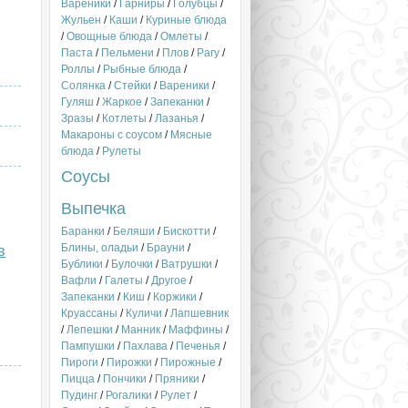
Вареники
/
Гарниры
/
Голубцы
/
Жульен
/
Каши
/
Куриные блюда
/
Овощные блюда
/
Омлеты
/
Паста
/
Пельмени
/
Плов
/
Рагу
/
Роллы
/
Рыбные блюда
/
Солянка
/
Стейки
/
Вареники
/
Гуляш
/
Жаркое
/
Запеканки
/
Зразы
/
Котлеты
/
Лазанья
/
Макароны с соусом
/
Мясные
блюда
/
Рулеты
Соусы
Выпечка
Баранки
/
Беляши
/
Бискотти
/
Блины, оладьи
/
Брауни
/
в
Бублики
/
Булочки
/
Ватрушки
/
Вафли
/
Галеты
/
Другое
/
Запеканки
/
Киш
/
Коржики
/
Круассаны
/
Куличи
/
Лапшевник
/
Лепешки
/
Манник
/
Маффины
/
Пампушки
/
Пахлава
/
Печенья
/
Пироги
/
Пирожки
/
Пирожные
/
Пицца
/
Пончики
/
Пряники
/
Пудинг
/
Рогалики
/
Рулет
/