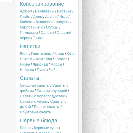
Консервирование
Аджика
/
Баклажаны
/
Варенье
/
Грибы
/
Джем
/
Другое
/
Икра
/
Кабачки
/
Квашенная капуста
/
Компот
/
Лечо
/
Огурцы
/
Помидоры
/
Салаты
/
Сладкий
перец
/
Тыква
Напитки
Вино
/
Глинтвейны
/
Какао
/
Квас
/
Кисель
/
Коктейли
/
Компот
/
Ликер
/
Лимонад
/
Морсы
/
Наливка
/
Пунш
/
Чай
Салаты
Овощные салаты
/
Салаты с
грибами
/
Салаты с курицей
/
Салаты с морепродуктами
/
Салаты с мясом
/
Салаты с
рыбой
/
Теплые салаты
/
Фруктовые салаты
Первые блюда
Борщи
/
Куриные супы
/