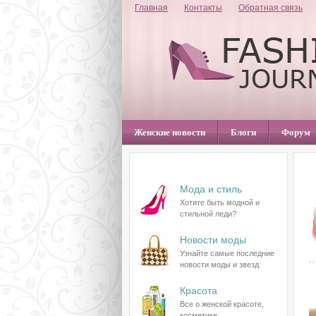
Главная
Контакты
Обратная связь
Женские новости
Блоги
Форум
Разделы сайта
К
Мода и стиль
Хотите быть модной и
стильной леди?
Новости моды
Узнайте самые последние
новости моды и звезд
Красота
Все о женской красоте,
косметике