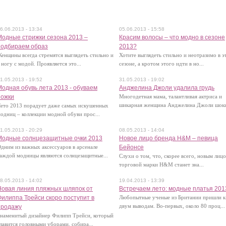
овости моды и шоубизнеса
6.06.2013 - 13:34
05.06.2013 - 15:58
Модные стрижки сезона 2013 –
Красим волосы – что модно в сезоне
подбираем образ
2013?
енщины всегда стремятся выглядеть стильно и
Хотите выглядеть стильно и неотразимо в э
 ногу с модой. Проявляется это...
сезоне, а кротом этого идти в но...
1.05.2013 - 19:52
31.05.2013 - 19:02
Модная обувь лета 2013 - обуваем
Анджелина Джоли удалила грудь
ножки
Многодетная мама, талантливая актриса и
шикарная женщина Анджелина Джоли шоки
ето 2013 порадует даже самых искушенных
одниц – коллекции модной обуви прос...
1.05.2013 - 20:29
08.05.2013 - 14:04
Модные солнцезащитные очки 2013
Новое лицо бренда H&M – певица
дним из важных аксессуаров в арсенале
Бейонсе
аждой модницы являются солнцезащитные...
Слухи о том, что, скорее всего, новым лиц
торговой марки H&M станет зна...
8.05.2013 - 14:02
19.04.2013 - 13:39
Новая линия пляжных шляпок от
Встречаем лето: модные платья 201
Филиппа Трейси скоро поступит в
Любопытные ученые из Британии пришли к
двум выводам. Во-первых, около 80 проц...
продажу
наменитый дизайнер Филипп Трейси, который
лавится головными уборами, собира...