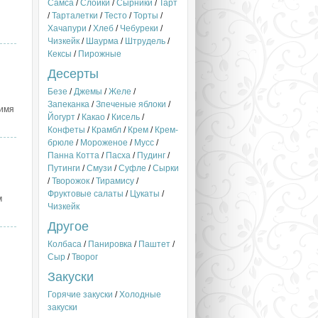
Самса
/
Слойки
/
Сырники
/
Тарт
/
Тарталетки
/
Тесто
/
Торты
/
Хачапури
/
Хлеб
/
Чебуреки
/
Чизкейк
/
Шаурма
/
Штрудель
/
Кексы
/
Пирожные
Десерты
Безе
/
Джемы
/
Желе
/
Запеканка
/
Зпеченые яблоки
/
 имя
Йогурт
/
Какао
/
Кисель
/
Конфеты
/
Крамбл
/
Крем
/
Крем-
брюле
/
Мороженое
/
Мусс
/
Панна Котта
/
Пасха
/
Пудинг
/
Путинги
/
Смузи
/
Суфле
/
Сырки
/
Творожок
/
Тирамису
/
Фруктовые салаты
/
Цукаты
/
м
Чизкейк
Другое
Колбаса
/
Панировка
/
Паштет
/
Сыр
/
Творог
Закуски
Горячие закуски
/
Холодные
закуски