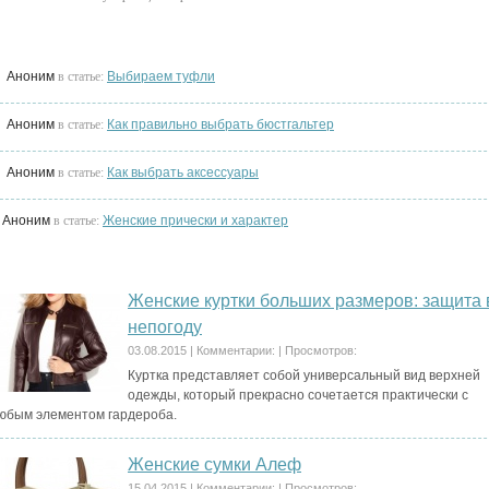
омментарии пользователей
Аноним
в статье:
Выбираем туфли
Аноним
в статье:
Как правильно выбрать бюстгальтер
Аноним
в статье:
Как выбрать аксессуары
Аноним
в статье:
Женские прически и характер
ода и стиль, аксессуары
Женские куртки больших размеров: защита 
непогоду
03.08.2015
|
Комментарии:
|
Просмотров:
Куртка представляет собой универсальный вид верхней
одежды, который прекрасно сочетается практически с
юбым элементом гардероба.
Женские сумки Алеф
15.04.2015
|
Комментарии:
|
Просмотров: