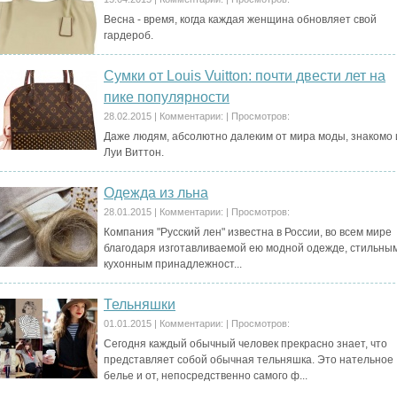
Весна - время, когда каждая женщина обновляет свой
гардероб.
Сумки от Louis Vuitton: почти двести лет на
пике популярности
28.02.2015
|
Комментарии:
|
Просмотров:
Даже людям, абсолютно далеким от мира моды, знакомо
Луи Виттон.
Одежда из льна
28.01.2015
|
Комментарии:
|
Просмотров:
Компания "Русский лен" известна в России, во всем мире
благодаря изготавливаемой ею модной одежде, стильны
кухонным принадлежност...
Тельняшки
01.01.2015
|
Комментарии:
|
Просмотров:
Сегодня каждый обычный человек прекрасно знает, что
представляет собой обычная тельняшка. Это нательное
белье и от, непосредственно самого ф...