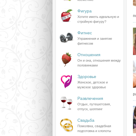
Фигура
п
Хотите иметь идеальную и
стройную фигуру?
Фитнес
Упражнения и занятие
фитнесом
Отношения
Он и она, отношения между
половинками
Здоровье
Женское, детское и
мужское здоровье
р
Развлечения
Отдых, путешетсвия,
отпуск, шоппинг
Свадьба
Помолвка, свадебная
подготовка и хлопоты