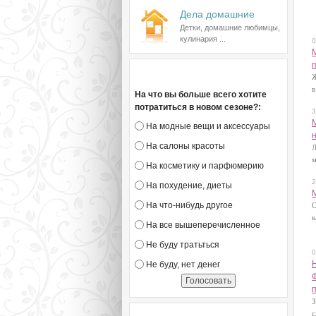
Дела домашние
Н
Детки, домашние любимцы,
кулинария ...
0
Голосование
Ж
в
На что вы больше всего хотите
потратиться в новом сезоне?:
3
На модные вещи и аксессуары
На салоны красоты
Л
м
На косметику и парфюмерию
2
На похудение, диеты
На что-нибудь другое
О
к
На все вышеперечисленное
Не буду тратьться
0
Не буду, нет денег
З
с