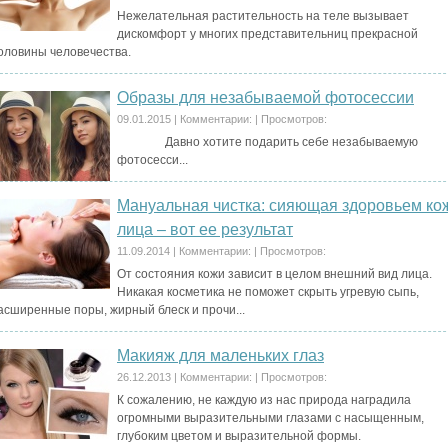
Нежелательная растительность на теле вызывает
дискомфорт у многих представительниц прекрасной
оловины человечества.
Образы для незабываемой фотосессии
09.01.2015
|
Комментарии:
|
Просмотров:
Давно хотите подарить себе незабываемую
фотосесси...
Мануальная чистка: сияющая здоровьем ко
лица – вот ее результат
11.09.2014
|
Комментарии:
|
Просмотров:
От состояния кожи зависит в целом внешний вид лица.
Никакая косметика не поможет скрыть угревую сыпь,
асширенные поры, жирный блеск и прочи...
Макияж для маленьких глаз
26.12.2013
|
Комментарии:
|
Просмотров:
К сожалению, не каждую из нас природа наградила
огромными выразительными глазами с насыщенным,
глубоким цветом и выразительной формы.