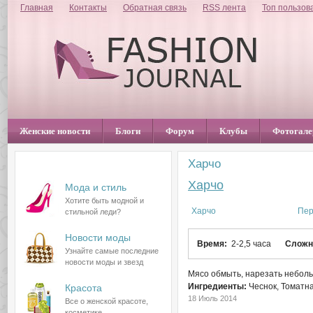
Главная
Контакты
Обратная связь
RSS лента
Топ пользов
Женские новости
Блоги
Форум
Клубы
Фотогале
Харчо
Разделы сайта
Харчо
Мода и стиль
Хотите быть модной и
Харчо
Пер
стильной леди?
Новости моды
Время:
2-2,5 часа
Сложн
Узнайте самые последние
новости моды и звезд
Мясо обмыть, нарезать небольш
Ингредиенты:
Чеснок
Томатна
Красота
18 Июль 2014
Все о женской красоте,
косметике