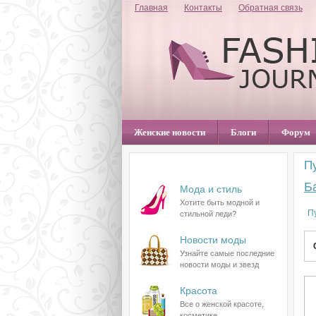
Главная
Контакты
Обратная связь
Женские новости
Блоги
Форум
П
Разделы сайта
Б
Мода и стиль
Хотите быть модной и
П
стильной леди?
Новости моды
Узнайте самые последние
новости моды и звезд
Красота
Все о женской красоте,
косметике