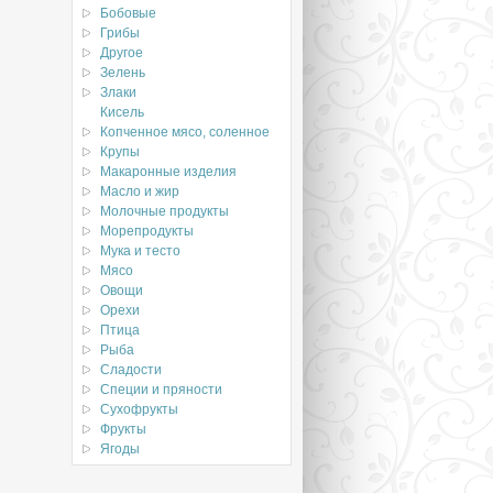
Бобовые
Грибы
Другое
Зелень
Злаки
Кисель
Копченное мясо, соленное
Крупы
Макаронные изделия
Масло и жир
Молочные продукты
Морепродукты
Мука и тесто
Мясо
Овощи
Орехи
Птица
Рыба
Сладости
Специи и пряности
Сухофрукты
Фрукты
Ягоды