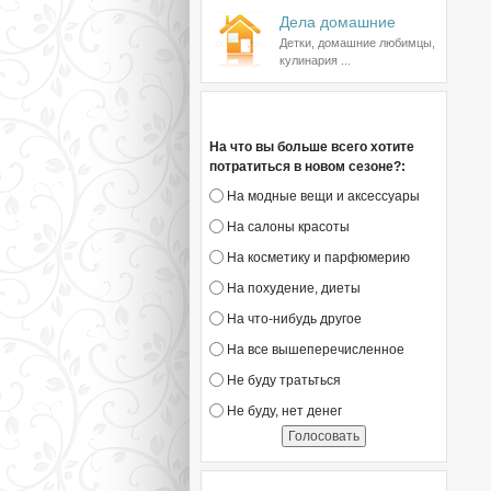
Дела домашние
Детки, домашние любимцы,
кулинария ...
Голосование
На что вы больше всего хотите
потратиться в новом сезоне?:
На модные вещи и аксессуары
На салоны красоты
На косметику и парфюмерию
На похудение, диеты
На что-нибудь другое
На все вышеперечисленное
Не буду тратьться
Не буду, нет денег