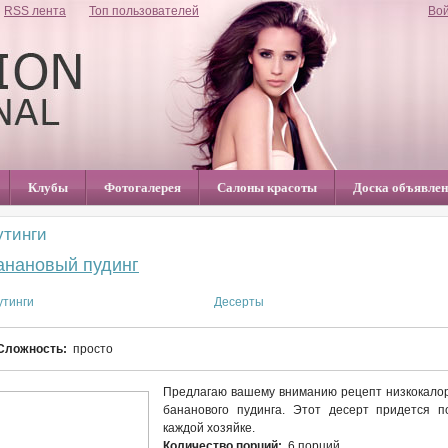
RSS лента
Топ пользователей
Во
Клубы
Фотогалерея
Салоны красоты
Доска объявле
утинги
анановый пудинг
утинги
Десерты
Сложность:
просто
Предлагаю вашему вниманию рецепт низкокало
бананового пудинга. Этот десерт придется 
каждой хозяйке.
Количество порций:
6 порций