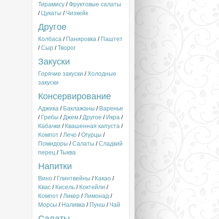
Тирамису
/
Фруктовые салаты
/
Цукаты
/
Чизкейк
Другое
Колбаса
/
Панировка
/
Паштет
/
Сыр
/
Творог
Закуски
Горячие закуски
/
Холодные
закуски
Консервирование
Аджика
/
Баклажаны
/
Варенье
/
Грибы
/
Джем
/
Другое
/
Икра
/
Кабачки
/
Квашенная капуста
/
Компот
/
Лечо
/
Огурцы
/
Помидоры
/
Салаты
/
Сладкий
перец
/
Тыква
Напитки
Вино
/
Глинтвейны
/
Какао
/
Квас
/
Кисель
/
Коктейли
/
Компот
/
Ликер
/
Лимонад
/
Морсы
/
Наливка
/
Пунш
/
Чай
Салаты