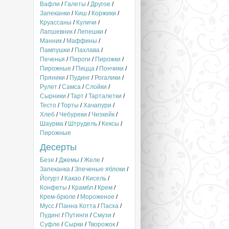
Вафли
/
Галеты
/
Другое
/
Запеканки
/
Киш
/
Коржики
/
Круассаны
/
Куличи
/
Лапшевник
/
Лепешки
/
Манник
/
Маффины
/
Пампушки
/
Пахлава
/
Печенья
/
Пироги
/
Пирожки
/
Пирожные
/
Пицца
/
Пончики
/
Пряники
/
Пудинг
/
Рогалики
/
Рулет
/
Самса
/
Слойки
/
Сырники
/
Тарт
/
Тарталетки
/
Тесто
/
Торты
/
Хачапури
/
Хлеб
/
Чебуреки
/
Чизкейк
/
Шаурма
/
Штрудель
/
Кексы
/
Пирожные
Десерты
Безе
/
Джемы
/
Желе
/
Запеканка
/
Зпеченые яблоки
/
Йогурт
/
Какао
/
Кисель
/
Конфеты
/
Крамбл
/
Крем
/
Крем-брюле
/
Мороженое
/
Мусс
/
Панна Котта
/
Пасха
/
Пудинг
/
Путинги
/
Смузи
/
Суфле
/
Сырки
/
Творожок
/