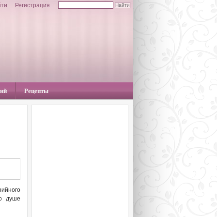
йти
Регистрация
ний
Рецепты
рийного
по душе