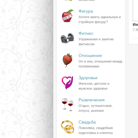
Фигура
Хотите иметь идеальную и
стройную фигуру?
Ин
7 
Фитнес
Упражнения и занятие
фитнесом
Отношения
Он и она, отношения между
половинками
Здоровье
Женское, детское и
мужское здоровье
Развлечения
Отдых, путешетсвия,
отпуск, шоппинг
Свадьба
Помолвка, свадебная
подготовка и хлопоты