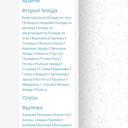
Бранчи
Вторые блюда
Бефстроганов
/
Блюда из гуся
/
Блюда из индейки
/
Блюда из
кролика
/
Блюда из
морепродуктов
/
Блюда из
утки
/
Вареники
/
Гарниры
/
Голубцы
/
Жульен
/
Каши
/
Куриные блюда
/
Овощные
блюда
/
Омлеты
/
Паста
/
Пельмени
/
Плов
/
Рагу
/
Роллы
/
Рыбные блюда
/
Солянка
/
Стейки
/
Вареники
/
Гуляш
/
Жаркое
/
Запеканки
/
Зразы
/
Котлеты
/
Лазанья
/
Макароны с соусом
/
Мясные
блюда
/
Рулеты
Соусы
Выпечка
Баранки
/
Беляши
/
Бискотти
/
Блины, оладьи
/
Брауни
/
Бублики
/
Булочки
/
Ватрушки
/