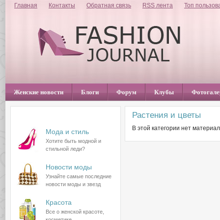
Главная
Контакты
Обратная связь
RSS лента
Топ пользов
Женские новости
Блоги
Форум
Клубы
Фотогале
Растения и цветы
Разделы сайта
В этой категории нет материал
Мода и стиль
Хотите быть модной и
стильной леди?
Новости моды
Узнайте самые последние
новости моды и звезд
Красота
Все о женской красоте,
косметике