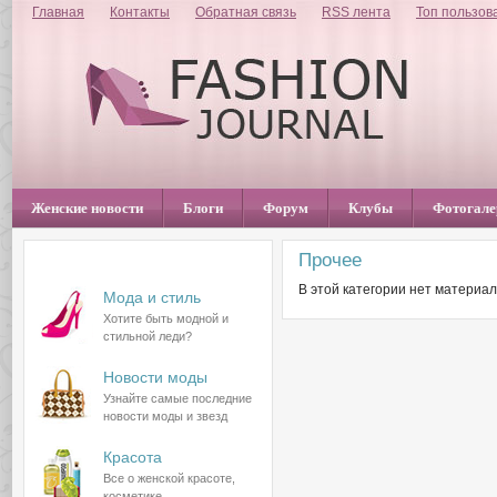
Главная
Контакты
Обратная связь
RSS лента
Топ пользов
Женские новости
Блоги
Форум
Клубы
Фотогале
Прочее
Разделы сайта
В этой категории нет материал
Мода и стиль
Хотите быть модной и
стильной леди?
Новости моды
Узнайте самые последние
новости моды и звезд
Красота
Все о женской красоте,
косметике