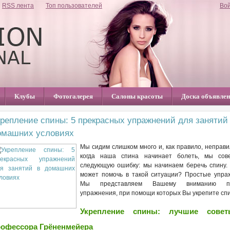
RSS лента
Топ пользователей
Во
Клубы
Фотогалерея
Салоны красоты
Доска объявле
крепление спины: 5 прекрасных упражнений для занятий
омашних условиях
Мы сидим слишком много и, как правило, неправи
когда наша спина начинает болеть, мы сов
следующую ошибку: мы начинаем беречь спину.
может помочь в такой ситуации? Простые упра
Мы представляем Вашему вниманию пр
упражнения, при помощи которых Вы укрепите спи
Укрепление спины: лучшие сове
рофессора Грёненмейера