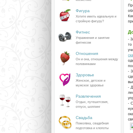
Пр
Фигура
об
Ка
Хотите иметь идеальную и
стройную фигуру?
пр
Д
Фитнес
Упражнения и занятие
- 
фитнесом
то
уч
Отношения
ск
Он и она, отношения между
од
половинками
по
- 
Здоровье
сд
Женское, детское и
вы
мужское здоровье
- 
ле
Развлечения
уп
Отдых, путешетсвия,
- 
отпуск, шоппинг
ну
ок
Свадьба
св
Помолвка, свадебная
подготовка и хлопоты