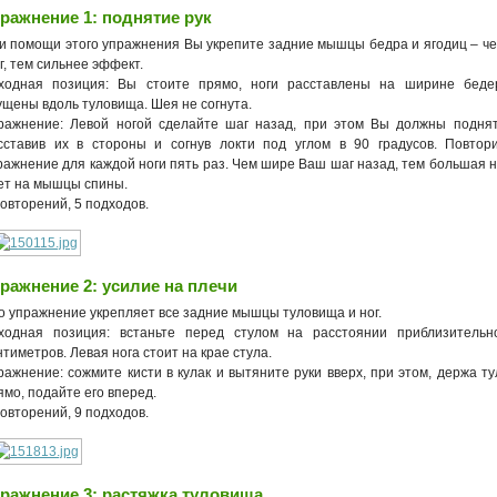
ражнение 1: поднятие рук
и помощи этого упражнения Вы укрепите задние мышцы бедра и ягодиц – ч
г, тем сильнее эффект.
ходная позиция: Вы стоите прямо, ноги расставлены на ширине беде
ущены вдоль туловища. Шея не согнута.
ражнение: Левой ногой сделайте шаг назад, при этом Вы должны поднят
сставив их в стороны и согнув локти под углом в 90 градусов. Повтор
ражнение для каждой ноги пять раз. Чем шире Ваш шаг назад, тем большая н
ет на мышцы спины.
повторений, 5 подходов.
ражнение 2: усилие на плечи
о упражнение укрепляет все задние мышцы туловища и ног.
ходная позиция: встаньте перед стулом на расстоянии приблизитель
нтиметров. Левая нога стоит на крае стула.
ражнение: сожмите кисти в кулак и вытяните руки вверх, при этом, держа т
ямо, подайте его вперед.
повторений, 9 подходов.
ражнение 3: растяжка туловища