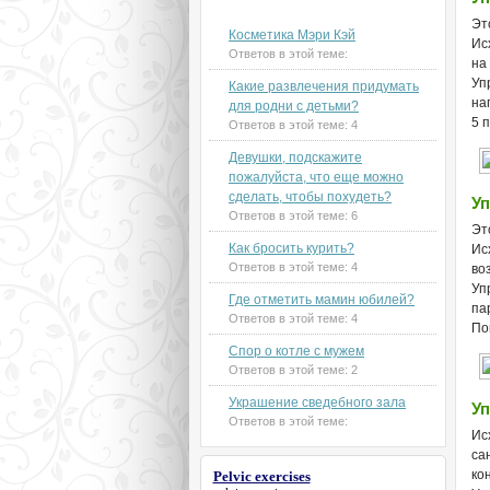
Новые темы на форуме
Эт
Косметика Мэри Кэй
Ис
Ответов в этой теме:
на
Уп
Какие развлечения придумать
на
для родни с детьми?
5 
Ответов в этой теме:
4
Девушки, подскажите
пожалуйста, что еще можно
сделать, чтобы похудеть?
Уп
Ответов в этой теме:
6
Эт
Как бросить курить?
Ис
Ответов в этой теме:
4
во
Уп
Где отметить мамин юбилей?
па
Ответов в этой теме:
4
По
Спор о котле с мужем
Ответов в этой теме:
2
Украшение сведебного зала
Уп
Ответов в этой теме:
Ис
са
ко
Pelviс exercises