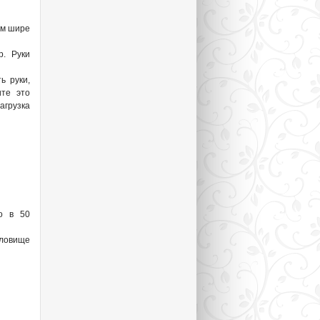
ем шире
р. Руки
ь руки,
ите это
агрузка
но в 50
уловище