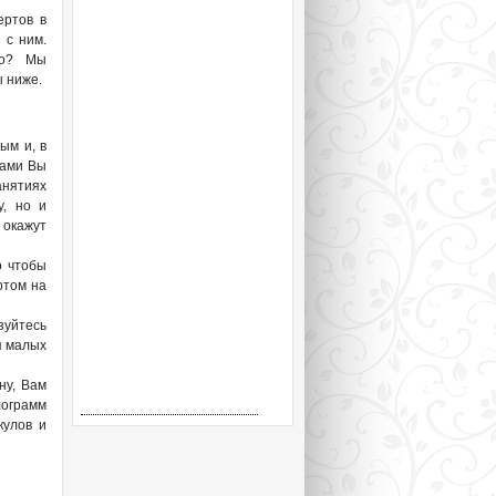
ертов в
 с ним.
го? Мы
 ниже.
ым и, в
цами Вы
нятиях
у, но и
окажут
о чтобы
ртом на
зуйтесь
я малых
ну, Вам
ограмм
кулов и