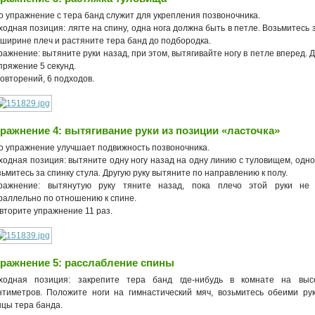
о упражнение с тера банд служит для укрепления позвоночника.
ходная позиция: лягте на спину, одна нога должна быть в петле. Возьмитесь з
 ширине плеч и растяните тера банд до подбородка.
ражнение: вытяните руки назад, при этом, вытягивайте ногу в петле вперед. 
пряжение 5 секунд.
повторений, 6 подходов.
ражнение 4: вытягивание руки из позиции «ласточка»
о упражнение улучшает подвижность позвоночника.
ходная позиция: вытяните одну ногу назад на одну линию с туловищем, одно
зьмитесь за спинку стула. Другую руку вытяните по направлению к полу.
ражнение: вытянутую руку тяните назад, пока плечо этой руки не 
раллельно по отношению к спине.
вторите упражнение 11 раз.
ражнение 5: расслабление спины
ходная позиция: закрепите тера банд где-нибудь в комнате на выс
нтиметров. Положите ноги на гимнастический мяч, возьмитесь обеими ру
нцы тера банда.