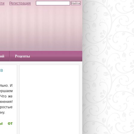
йти
Регистрация
ний
Рецепты
 в
льно. И
ершаем
 Что же
жнения!
остые
ну.
ты от