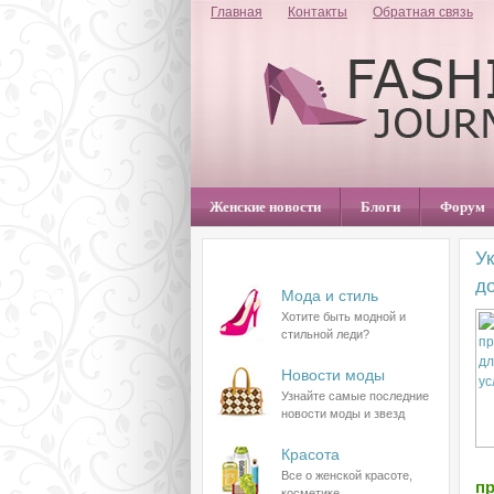
Главная
Контакты
Обратная связь
Женские новости
Блоги
Форум
У
Разделы сайта
д
Мода и стиль
Хотите быть модной и
стильной леди?
Новости моды
Узнайте самые последние
новости моды и звезд
Красота
Все о женской красоте,
п
косметике