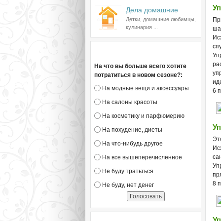
Уп
Дела домашние
Детки, домашние любимцы,
Пр
кулинария ...
ша
Ис
сп
Голосование
Уп
ра
На что вы больше всего хотите
уп
потратиться в новом сезоне?:
ид
На модные вещи и аксессуары
6 
На салоны красоты
На косметику и парфюмерию
Уп
На похудение, диеты
Эт
На что-нибудь другое
Ис
са
На все вышеперечисленное
Уп
Не буду тратьться
пр
8 
Не буду, нет денег
Уп