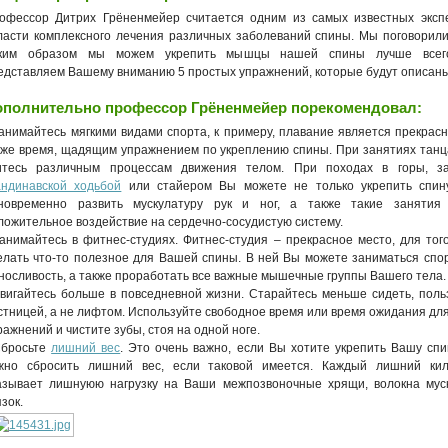
офессор Дитрих Грёненмейер считается одним из самых известных эксп
ласти комплексного лечения различных заболеваний спины. Мы поговорили
ким образом мы можем укрепить мышцы нашей спины лучше все
едставляем Вашему вниманию 5 простых упражнений, которые будут описаны
ополнительно профессор Грёненмейер порекомендовал:
Занимайтесь мягкими видами спорта, к примеру, плавание является прекрасн
 же время, щадящим упражнением по укреплению спины. При занятиях тан
итесь различным процессам движения телом. При походах в горы, за
андинавской ходьбой
или стайером Вы можете не только укрепить спин
новременно развить мускулатуру рук и ног, а также такие занятия 
ложительное воздействие на сердечно-сосудистую систему.
Занимайтесь в фитнес-студиях. Фитнес-студия – прекрасное место, для тог
елать что-то полезное для Вашей спины. В ней Вы можете заниматься спо
носливость, а также проработать все важные мышечные группы Вашего тела.
Двигайтесь больше в повседневной жизни. Старайтесь меньше сидеть, поль
стницей, а не лифтом. Используйте свободное время или время ожидания дл
ражнений и чистите зубы, стоя на одной ноге.
Сбросьте
лишний вес
. Это очень важно, если Вы хотите укрепить Вашу спи
жно сбросить лишний вес, если таковой имеется. Каждый лишний кил
азывает лишнуюю нагрузку на Ваши межпозвоночные хрящи, волокна мус
язок.