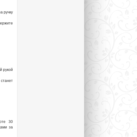
а ручку
Держите
й рукой
станет
оте 30
ками за